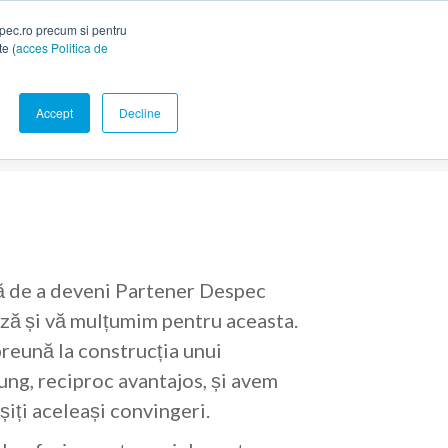
spec.ro precum si pentru
te (
acces Politica de
Accept
Decline
 de a deveni Partener Despec
ă și vă mulțumim pentru aceasta.
reună la construcția unui
ung, reciproc avantajos, și avem
iți aceleași convingeri.