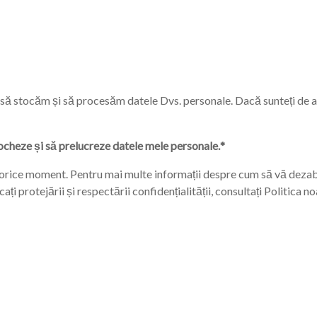
ie să stocăm și să procesăm datele Dvs. personale. Dacă sunteți de
ocheze și să prelucreze datele mele personale.
*
orice moment. Pentru mai multe informații despre cum să vă dezabo
ți protejării și respectării confidențialității, consultați Politica n