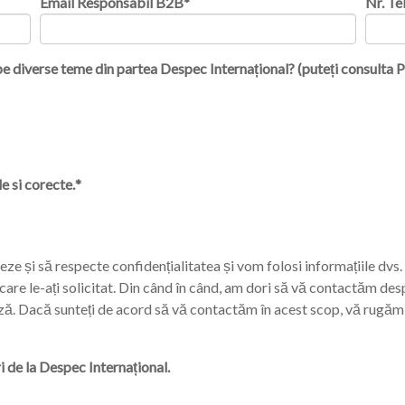
Email Responsabil B2B
*
Nr. Te
pe diverse teme din partea Despec Internațional? (puteți consulta P
e si corecte.
*
ze și să respecte confidențialitatea și vom folosi informațiile dvs
e care le-ați solicitat. Din când în când, am dori să vă contactăm des
ază. Dacă sunteți de acord să vă contactăm în acest scop, vă rugăm 
 de la Despec Internațional.