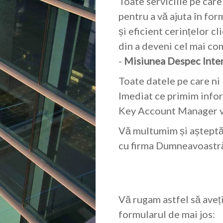
Toate serviciile pe care
pentru a vă ajuta în fo
și eficient cerințelor 
din a deveni cel mai com
-
Misiunea Despec Inter
Toate datele pe care ni 
Imediat ce primim info
Key Account Manager v
Vă multumim și așteptă
cu firma Dumneavoastr
Vă rugam astfel să aveț
formularul de mai jos: