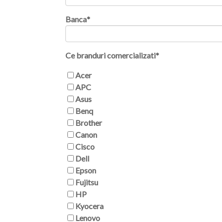
Banca
*
Ce branduri comercializati
*
Acer
APC
Asus
Benq
Brother
Canon
Cisco
Dell
Epson
Fujitsu
HP
Kyocera
Lenovo