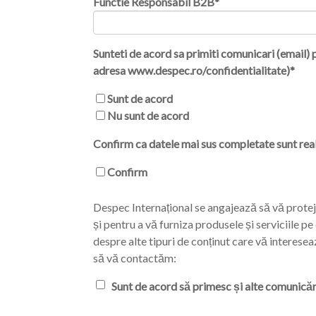
Functie Responsabil B2B
*
Sunteti de acord sa primiti comunicari (email) 
adresa www.despec.ro/confidentialitate)
*
Sunt de acord
Nu sunt de acord
Confirm ca datele mai sus completate sunt real
Confirm
Despec Internațional se angajează să vă proteje
și pentru a vă furniza produsele și serviciile p
despre alte tipuri de conținut care vă interese
să vă contactăm:
Sunt de acord să primesc și alte comunicări