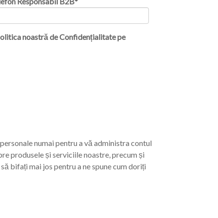
lefon Responsabil B2B
*
olitica noastră de Confidențialitate pe
. personale numai pentru a vă administra contul
pre produsele și serviciile noastre, precum și
să bifați mai jos pentru a ne spune cum doriți