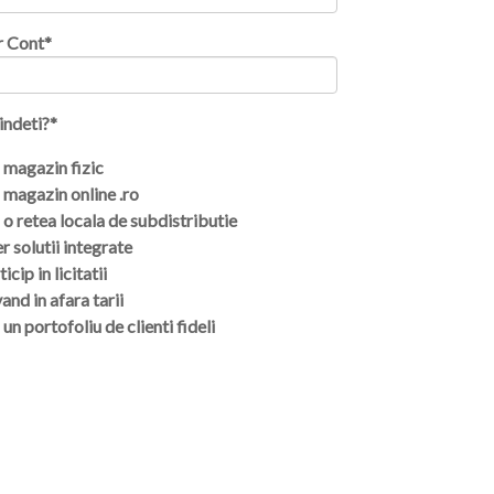
r Cont
*
indeti?
*
magazin fizic
magazin online .ro
o retea locala de subdistributie
r solutii integrate
icip in licitatii
and in afara tarii
un portofoliu de clienti fideli