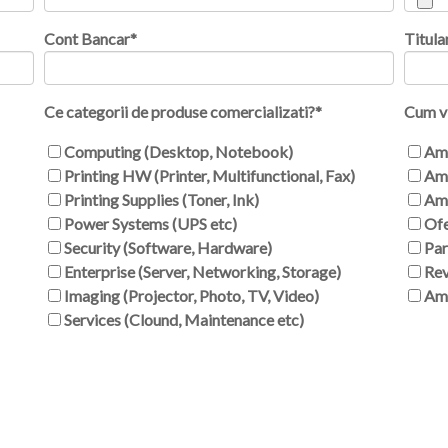
Cont Bancar
*
Titula
Ce categorii de produse comercializati?
*
Cum v
Computing (Desktop, Notebook)
Am 
Printing HW (Printer, Multifunctional, Fax)
Am 
Printing Supplies (Toner, Ink)
Am 
Power Systems (UPS etc)
Ofe
Security (Software, Hardware)
Part
Enterprise (Server, Networking, Storage)
Rev
Imaging (Projector, Photo, TV, Video)
Am 
Services (Clound, Maintenance etc)