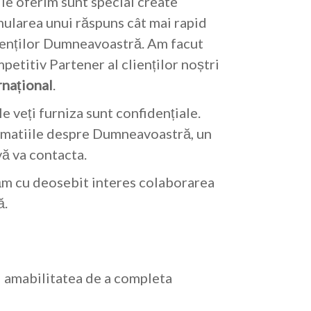
 le oferim sunt special create
rmularea unui răspuns cât mai rapid
clienților Dumneavoastră. Am facut
petitiv Partener al clienților noștri
național
.
le veți furniza sunt confidențiale.
rmatiile despre Dumneavoastră, un
ă va contacta.
m cu deosebit interes colaborarea
ă.
i amabilitatea de a completa